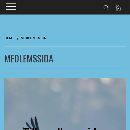
Hoppa
till
HEM
MEDLEMSSIDA
innehåll
MEDLEMSSIDA